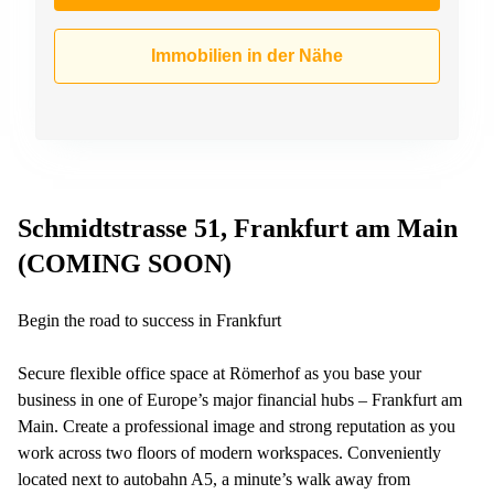
Büro
2 Berlin
mieten
Regus
Berlin
Immobilien in der Nähe
Mitte
Frankfurter
Str. 720-
Büro
726 Köln
mieten
Dortmund
Hohenstaufenring
62 Köln
Tagungsraum
München
Erna-
Schmidtstrasse 51, Frankfurt am Main
Scheffler-
Büro
Str. 1A
(COMING SOON)
Mannheim
Köln
mieten
Hohenzollernring
Begin the road to success in Frankfurt
Büro
57 Koln
mieten
Nürnberg
Ludwig-
Secure flexible office space at Römerhof as you base your
Erhard-
Meetingraum
business in one of Europe’s major financial hubs – Frankfurt am
Straße 18
Berlin
Hamburg
Main. Create a professional image and strong reputation as you
work across two floors of modern workspaces. Conveniently
Coworking
Köln
located next to autobahn A5, a minute’s walk away from