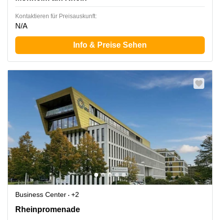
Kontaktieren für Preisauskunft:
N/A
Info & Preise Sehen
Business Center
+2
Rheinpromenade 4a, Monheim am Rhein
Rheinpromenade