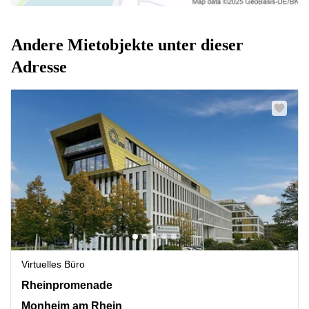
Andere Mietobjekte unter dieser
Adresse
Virtuelles Büro
Rheinpromenade 4a, Monheim am Rhein
Rheinpromenade
Monheim am Rhein