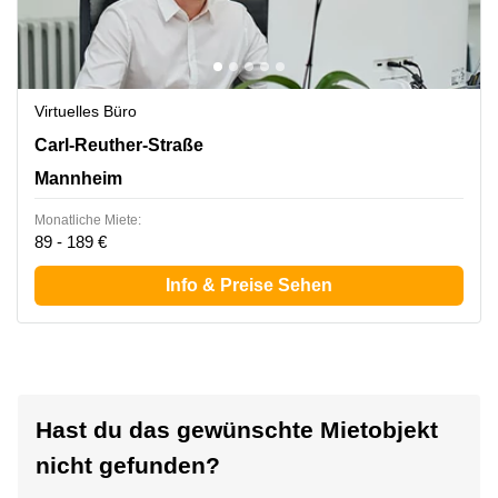
Virtuelles Büro
Carl-Reuther-Strasse 1-3, Mannheim
Carl-Reuther-Straße
Mannheim
Monatliche Miete:
89 - 189 €
Info & Preise Sehen
Hast du das gewünschte Mietobjekt
nicht gefunden?