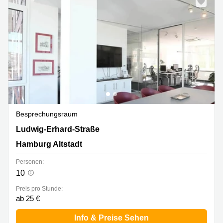
Besprechungsraum
Ludwig-Erhard-Straße, Hamburg Altstadt
Ludwig-Erhard-Straße
Hamburg Altstadt
Personen:
10
Preis pro Stunde:
ab 25 €
Info & Preise Sehen