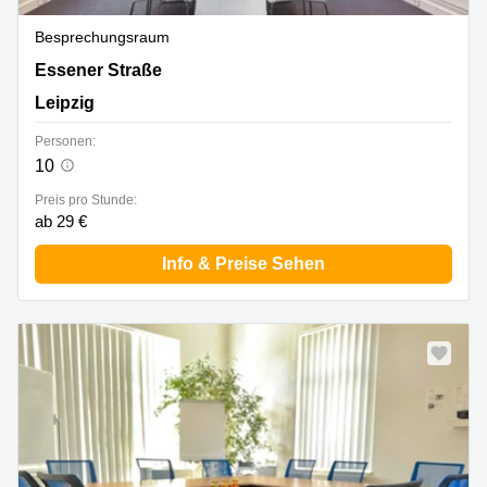
Besprechungsraum
Essener Straße 100, Leipzig
Essener Straße
Leipzig
Personen:
10
Preis pro Stunde:
ab 29 €
Info & Preise Sehen