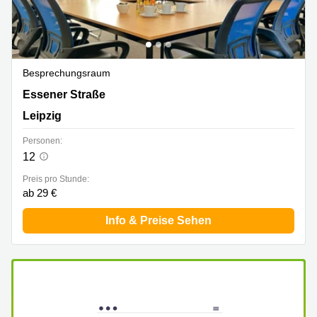
Besprechungsraum
Essener Straße 100, Leipzig
Essener Straße
Leipzig
Personen:
12
Preis pro Stunde:
ab 29 €
Info & Preise Sehen