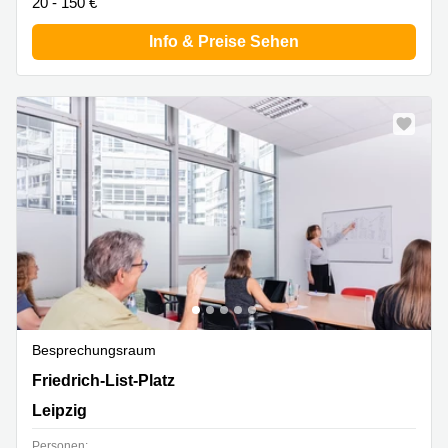
20 - 150 €
Info & Preise Sehen
Besprechungsraum
Friedrich-List-Platz 1, Leipzig
Friedrich-List-Platz
Leipzig
Personen: