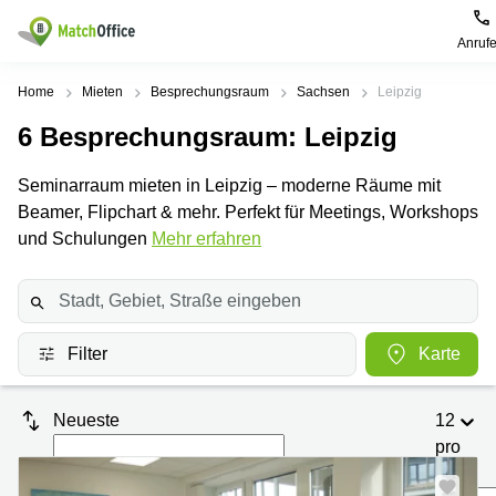
Anruf
Mieten / Vermieten
Home
Mieten
Besprechungsraum
Sachsen
Leipzig
6
Besprechungsraum
: Leipzig
Hilfe
Produktseiten
Beliebte
Beliebte
Städte
Suchanfragen
Seminarraum mieten in Leipzig – moderne Räume mit
Büro
Über uns
Beamer, Flipchart & mehr. Perfekt für Meetings, Workshops
mieten
Büro
Regus
mieten
Dortmund
und Schulungen
Mehr erfahren
Business
München
Ellipson
Büro vermieten
center
Geschäftsadresse
Ruhrallee
Coworking
Hamburg
9
Preis
Space
Dortmund
Geschäftsadresse
Filter
Karte
Seminarraum
mieten
Office Club
Log-in
Düsseldorf
Ballindamm
Virtuelles
3
Neueste
12
Büro
Geschäftsadresse
Stuttgart
Rahel-
pro
Hirsch-
Seite
Büro
Straße