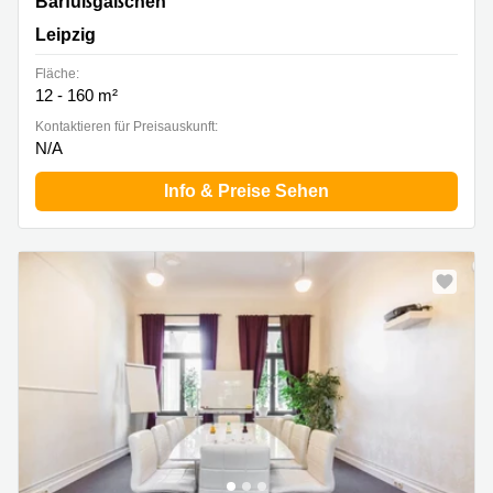
Barfußgäßchen 12, Leipzig
Barfußgäßchen
Leipzig
Fläche:
12 - 160 m²
Kontaktieren für Preisauskunft:
N/A
Info & Preise Sehen