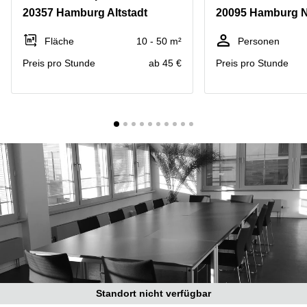
mieten
10
20357 Hamburg Altstadt
20095 Hamburg N
Düsseldorf
Berlin
Büro
Kienberger
Fläche
10 - 50 m²
Personen
mieten
Allee 4
Preis pro Stunde
ab 45 €
Preis pro Stunde
Köln
Berlin
Schönefeld
Büro
mieten
Bahnhofstrasse
Essen
8 Hannover
Büro
Speditionstraße
mieten
21 Regus
Hannover
Düsseldorf
Seminarraum
Arcus
Düsseldorf
Park
Torgauer
Büro
Str.
mieten
Neuss
Mainzer
Landstraße
Büro
69
mieten
Frankfurt
Hamburg
Standort nicht verfügbar
Europaplatz