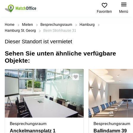
Favoriten
Menü
Mieten / Vermieten
Home
Mieten
Besprechungsraum
Hamburg
Hamburg St. Georg
Beim Strohhause 31
Hilfe
Produktseiten
Beliebte
Beliebte
Dieser Standort ist vermietet
Städte
Suchanfragen
Büro
Sehen Sie unten ähnliche verfügbare
Über uns
mieten
Büro
Regus
Objekte:
mieten
Dortmund
Business
München
Ellipson
Büro vermieten
center
Geschäftsadresse
Ruhrallee
Coworking
Hamburg
9
Preis
Space
Dortmund
Geschäftsadresse
Seminarraum
mieten
Office Club
Log-in
Düsseldorf
Ballindamm
Virtuelles
3
Büro
Geschäftsadresse
Stuttgart
Rahel-
Besprechungsraum
Besprechungsraum
Hirsch-
Büro
Straße
Anckelmannsplatz 1
Ballindamm 39