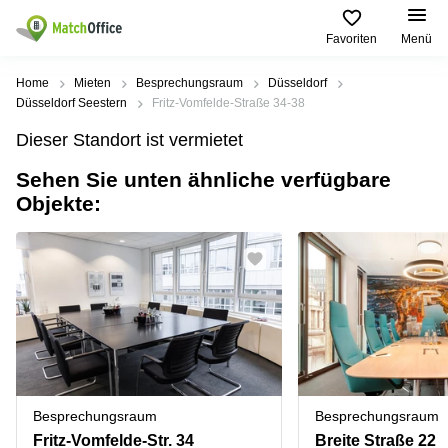
Favoriten
Menü
Mieten / Vermieten
Home
Mieten
Besprechungsraum
Düsseldorf
Düsseldorf Seestern
Fritz-Vomfelde-Straße 34-38
Hilfe
Produktseiten
Beliebte
Beliebte
Dieser Standort ist vermietet
Städte
Suchanfragen
Büro
Sehen Sie unten ähnliche verfügbare
Über uns
mieten
Büro
Regus
Objekte:
mieten
Dortmund
Business
München
Ellipson
Büro vermieten
center
Geschäftsadresse
Ruhrallee
Coworking
Hamburg
9
Preis
Space
Dortmund
Geschäftsadresse
Seminarraum
mieten
Office Club
Log-in
Düsseldorf
Ballindamm
Virtuelles
3
Büro
Geschäftsadresse
Stuttgart
Rahel-
Besprechungsraum
Besprechungsraum
Hirsch-
Büro
Straße
Fritz-Vomfelde-Str. 34
Breite Straße 22