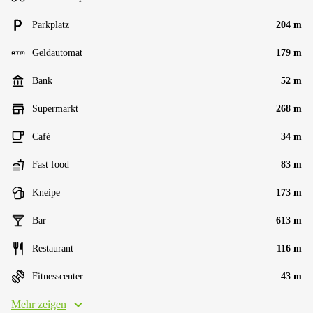
Parkplatz
204 m
Geldautomat
179 m
Bank
52 m
Supermarkt
268 m
Café
34 m
Fast food
83 m
Kneipe
173 m
Bar
613 m
Restaurant
116 m
Fitnesscenter
43 m
Mehr zeigen