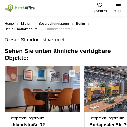
Favoriten
Menü
Mieten / Vermieten
Home
Mieten
Besprechungsraum
Berlin
Berlin Charlottenburg
Kurfürstendamm 21
Hilfe
Produktseiten
Beliebte
Beliebte
Dieser Standort ist vermietet
Städte
Suchanfragen
Büro
Sehen Sie unten ähnliche verfügbare
Über uns
mieten
Büro
Regus
Objekte:
mieten
Dortmund
Business
München
Ellipson
Büro vermieten
center
Geschäftsadresse
Ruhrallee
Coworking
Hamburg
9
Preis
Space
Dortmund
Geschäftsadresse
Seminarraum
mieten
Office Club
Log-in
Düsseldorf
Ballindamm
Virtuelles
3
Büro
Geschäftsadresse
Stuttgart
Rahel-
Besprechungsraum
Besprechungsraum
Hirsch-
Büro
Straße
Uhlandstraße 32
Budapester Str. 3