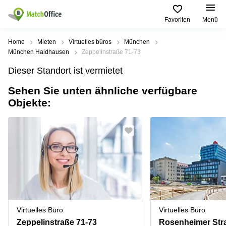
Favoriten
Menü
Mieten / Vermieten
Home
Mieten
Virtuelles büros
München
München Haidhausen
Zeppelinstraße 71-73
Hilfe
Produktseiten
Beliebte
Beliebte
Dieser Standort ist vermietet
Städte
Suchanfragen
Büro
Sehen Sie unten ähnliche verfügbare
Über uns
mieten
Büro
Regus
Objekte:
mieten
Dortmund
Business
München
Ellipson
Büro vermieten
center
Geschäftsadresse
Ruhrallee
Coworking
Hamburg
9
Preis
Space
Dortmund
Geschäftsadresse
Seminarraum
mieten
Office Club
Log-in
Düsseldorf
Ballindamm
Virtuelles
3
Büro
Geschäftsadresse
Stuttgart
Rahel-
Virtuelles Büro
Virtuelles Büro
Hirsch-
Büro
Straße
Zeppelinstraße 71-73
Rosenheimer Str