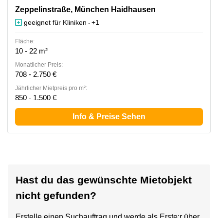
Zeppelinstraße 71-73, München Haidhausen
Zeppelinstraße, München Haidhausen
geeignet für Kliniken
+1
Fläche:
10 - 22 m²
Monatlicher Preis:
708 - 2.750 €
Jährlicher Mietpreis pro m²:
850 - 1.500 €
Info & Preise Sehen
Hast du das gewünschte Mietobjekt
nicht gefunden?
Erstelle einen Suchauftrag und werde als Erste:r über