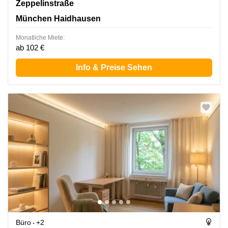
Zeppelinstraße 71-73, München Haidhausen
Zeppelinstraße
München Haidhausen
Monatliche Miete:
ab 102 €
Info & Preise Sehen
Büro
+2