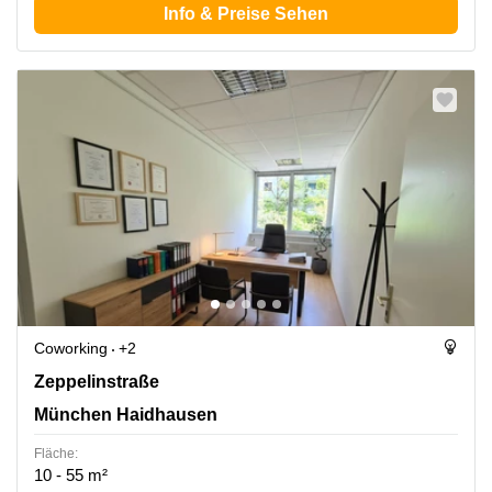
Info & Preise Sehen
Coworking
+2
Zeppelinstraße 71-73, München Haidhausen
Zeppelinstraße
München Haidhausen
Fläche:
10 - 55 m²