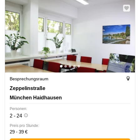
Besprechungsraum
Zeppelinstraße 71-73, München Haidhausen
Zeppelinstraße
München Haidhausen
Personen:
2 - 24
Preis pro Stunde:
29 - 39 €