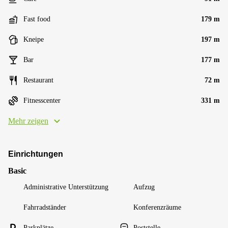
Fast food
179 m
Kneipe
197 m
Bar
177 m
Restaurant
72 m
Fitnesscenter
331 m
Mehr zeigen
Einrichtungen
Basic
Administrative Unterstützung
Aufzug
Fahrradständer
Konferenzräume
Parkplätze
Poststelle