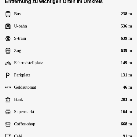
Entfernung zu wichtigen Orten im Umkreis
Bus
238 m
U-bahn
536 m
S-train
639 m
Zug
639 m
Fahrradstellplatz
149 m
Parkplatz
131 m
Geldautomat
46 m
Bank
203 m
Supermarkt
164 m
Coffee-shop
668 m
Café
91 m