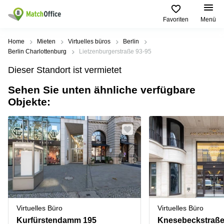
Favoriten
Menü
Mieten / Vermieten
Home
Mieten
Virtuelles büros
Berlin
Berlin Charlottenburg
Lietzenburgerstraße 93-95
Hilfe
Produktseiten
Beliebte
Beliebte
Dieser Standort ist vermietet
Städte
Suchanfragen
Büro
Sehen Sie unten ähnliche verfügbare
Über uns
mieten
Büro
Regus
Objekte:
mieten
Dortmund
Business
München
Ellipson
Büro vermieten
center
Geschäftsadresse
Ruhrallee
Coworking
Hamburg
9
Preis
Space
Dortmund
Geschäftsadresse
Seminarraum
mieten
Office Club
Log-in
Düsseldorf
Ballindamm
Virtuelles
3
Büro
Geschäftsadresse
Stuttgart
Rahel-
Virtuelles Büro
Virtuelles Büro
Hirsch-
Büro
Straße
Kurfürstendamm 195
Knesebeckstraße