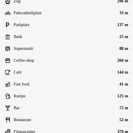
Zug
296 m
Fahrradstellplatz
33 m
Parkplatz
137 m
Bank
25 m
Supermarkt
88 m
Coffee-shop
260 m
Café
144 m
Fast food
41 m
Kneipe
125 m
Bar
72 m
Restaurant
52 m
Fitnesscenter
379 m