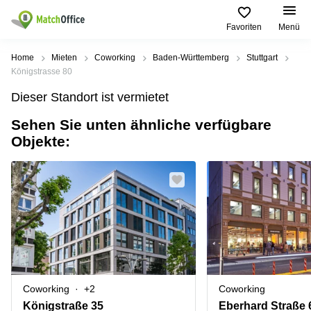
Favoriten
Menü
Mieten / Vermieten
Home
Mieten
Coworking
Baden-Württemberg
Stuttgart
Königstrasse 80
Hilfe
Produktseiten
Beliebte
Beliebte
Dieser Standort ist vermietet
Städte
Suchanfragen
Büro
Sehen Sie unten ähnliche verfügbare
Über uns
mieten
Büro
Regus
Objekte:
mieten
Dortmund
Business
München
Ellipson
Büro vermieten
center
Geschäftsadresse
Ruhrallee
Coworking
Hamburg
9
Preis
Space
Dortmund
Geschäftsadresse
Seminarraum
mieten
Office Club
Log-in
Düsseldorf
Ballindamm
Virtuelles
3
Büro
Geschäftsadresse
Stuttgart
Rahel-
Coworking
+2
Coworking
Hirsch-
Büro
Straße
Königstraße 35
Eberhard Straße 