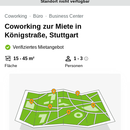
Standort nicht verfügbar
Büro
2 Berlin
mieten
Regus
Berlin
Coworking
Büro
Business Center
Mitte
Frankfurter
Coworking zur Miete in
Str. 720-
Büro
726 Köln
Königstraße, Stuttgart
mieten
Dortmund
Hohenstaufenring
62 Köln
Verifiziertes Mietangebot
Tagungsraum
München
Erna-
15 - 45 m²
1 - 3
Scheffler-
Büro
Str. 1A
Fläche
Personen
Mannheim
Köln
mieten
Hohenzollernring
Büro
57 Koln
mieten
Nürnberg
Ludwig-
Erhard-
Meetingraum
Straße 18
Berlin
Hamburg
Coworking
Köln