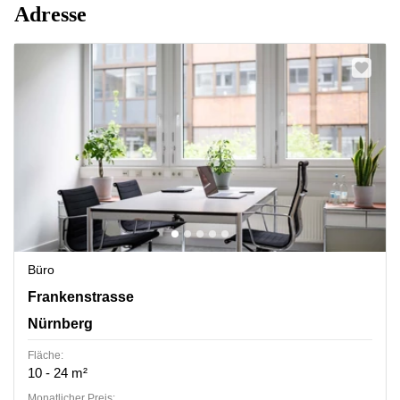
Adresse
Büro
Frankenstrasse 152, Nürnberg
Frankenstrasse
Nürnberg
Fläche:
10 - 24 m²
Monatlicher Preis: