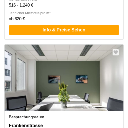
516 - 1.240 €
Jährlicher Mietpreis pro m²:
ab 620 €
Info & Preise Sehen
Besprechungsraum
Frankenstrasse 152, Nürnberg
Frankenstrasse