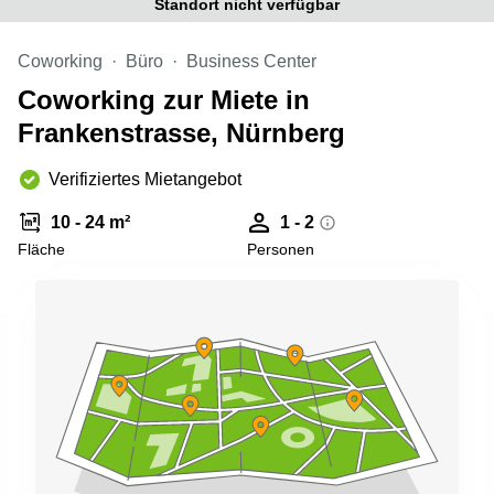
Standort nicht verfügbar
Büro
2 Berlin
mieten
Regus
Berlin
Coworking
Büro
Business Center
Mitte
Frankfurter
Coworking zur Miete in
Str. 720-
Büro
726 Köln
Frankenstrasse, Nürnberg
mieten
Dortmund
Hohenstaufenring
62 Köln
Verifiziertes Mietangebot
Tagungsraum
München
Erna-
10 - 24 m²
1 - 2
Scheffler-
Büro
Str. 1A
Fläche
Personen
Mannheim
Köln
mieten
Hohenzollernring
Büro
57 Koln
mieten
Nürnberg
Ludwig-
Erhard-
Meetingraum
Straße 18
Berlin
Hamburg
Coworking
Köln