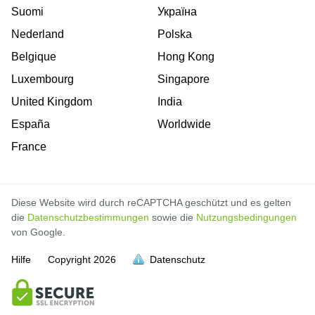
Suomi
Україна
Nederland
Polska
Belgique
Hong Kong
Luxembourg
Singapore
United Kingdom
India
España
Worldwide
France
Diese Website wird durch reCAPTCHA geschützt und es gelten
die
Datenschutzbestimmungen
sowie die
Nutzungsbedingungen
von Google.
Hilfe
Copyright
2026
Datenschutz
voll
voll
voll
voll
voll
voll
voll
voll
voll
voll
voll
voll
voll
voll