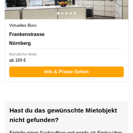
Virtuelles Büro
Frankenstrasse 152, Nürnberg
Frankenstrasse
Nürnberg
Monatliche Miete:
ab 169 €
Info & Preise Sehen
Hast du das gewünschte Mietobjekt
nicht gefunden?
Erstelle einen Suchauftrag und werde als Erste:r über