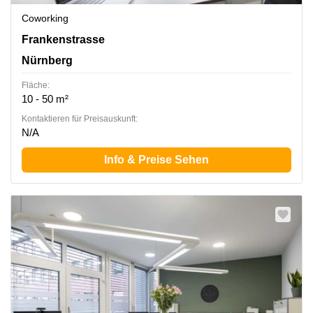
Coworking
Frankenstrasse 152, Nürnberg
Frankenstrasse
Nürnberg
Fläche:
10 - 50 m²
Kontaktieren für Preisauskunft:
N/A
Info & Preise Sehen