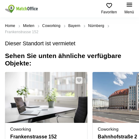
Favoriten
Menü
Mieten / Vermieten
Home
Mieten
Coworking
Bayern
Nürnberg
Frankenstrasse 152
Hilfe
Produktseiten
Beliebte
Beliebte
Dieser Standort ist vermietet
Städte
Suchanfragen
Büro
Sehen Sie unten ähnliche verfügbare
Über uns
mieten
Büro
Regus
Objekte:
mieten
Dortmund
Business
München
Ellipson
Büro vermieten
center
Geschäftsadresse
Ruhrallee
Coworking
Hamburg
9
Preis
Space
Dortmund
Geschäftsadresse
Seminarraum
mieten
Office Club
Log-in
Düsseldorf
Ballindamm
Virtuelles
3
Büro
Geschäftsadresse
Stuttgart
Rahel-
Coworking
Coworking
Hirsch-
Büro
Straße
Frankenstrasse 152
Bahnhofstraße 2