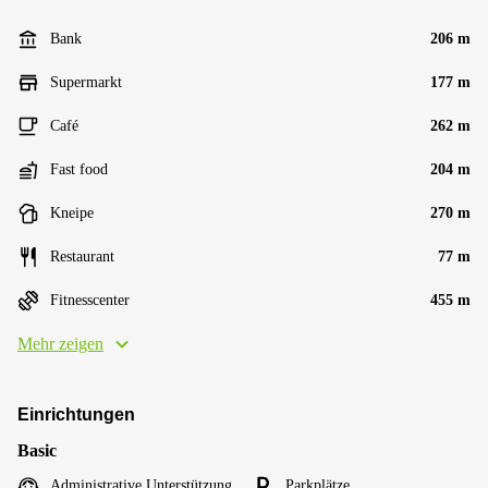
Bank
206 m
Supermarkt
177 m
Café
262 m
Fast food
204 m
Kneipe
270 m
Restaurant
77 m
Fitnesscenter
455 m
Mehr zeigen
Einrichtungen
Basic
Administrative Unterstützung
Parkplätze