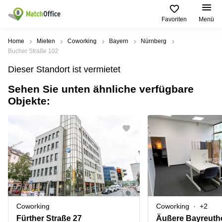
Favoriten
Menü
Mieten / Vermieten
Home
Mieten
Coworking
Bayern
Nürnberg
Bucher Straße 102
Hilfe
Produktseiten
Beliebte
Beliebte
Dieser Standort ist vermietet
Städte
Suchanfragen
Büro
Sehen Sie unten ähnliche verfügbare
Über uns
mieten
Büro
Regus
Objekte:
mieten
Dortmund
Business
München
Ellipson
Büro vermieten
center
Geschäftsadresse
Ruhrallee
Coworking
Hamburg
9
Preis
Space
Dortmund
Geschäftsadresse
Seminarraum
mieten
Office Club
Log-in
Düsseldorf
Ballindamm
Virtuelles
3
Büro
Geschäftsadresse
Stuttgart
Rahel-
Coworking
Coworking
+2
Hirsch-
Büro
Straße
Fürther Straße 27
Äußere Bayreuthe