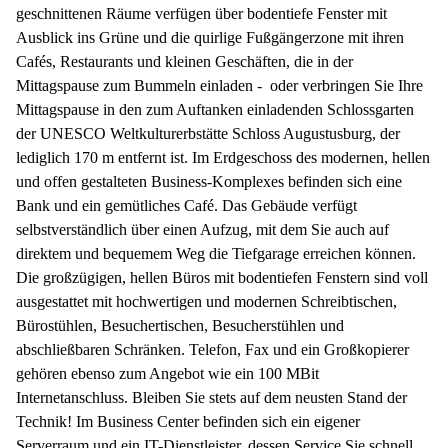
geschnittenen Räume verfügen über bodentiefe Fenster mit
Ausblick ins Grüne und die quirlige Fußgängerzone mit ihren
Cafés, Restaurants und kleinen Geschäften, die in der
Mittagspause zum Bummeln einladen - oder verbringen Sie Ihre
Mittagspause in den zum Auftanken einladenden Schlossgarten
der UNESCO Weltkulturerbstätte Schloss Augustusburg, der
lediglich 170 m entfernt ist. Im Erdgeschoss des modernen, hellen
und offen gestalteten Business-Komplexes befinden sich eine
Bank und ein gemütliches Café. Das Gebäude verfügt
selbstverständlich über einen Aufzug, mit dem Sie auch auf
direktem und bequemem Weg die Tiefgarage erreichen können.
Die großzügigen, hellen Büros mit bodentiefen Fenstern sind voll
ausgestattet mit hochwertigen und modernen Schreibtischen,
Bürostühlen, Besuchertischen, Besucherstühlen und
abschließbaren Schränken. Telefon, Fax und ein Großkopierer
gehören ebenso zum Angebot wie ein 100 MBit
Internetanschluss. Bleiben Sie stets auf dem neusten Stand der
Technik! Im Business Center befinden sich ein eigener
Serverraum und ein IT-Dienstleister, dessen Service Sie schnell