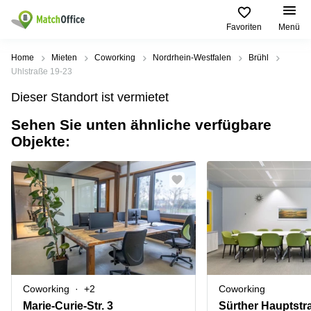
Favoriten
Menü
Mieten / Vermieten
Home
Mieten
Coworking
Nordrhein-Westfalen
Brühl
Uhlstraße 19-23
Hilfe
Produktseiten
Beliebte
Beliebte
Dieser Standort ist vermietet
Städte
Suchanfragen
Büro
Sehen Sie unten ähnliche verfügbare
Über uns
mieten
Büro
Regus
Objekte:
mieten
Dortmund
Business
München
Ellipson
Büro vermieten
center
Geschäftsadresse
Ruhrallee
Coworking
Hamburg
9
Preis
Space
Dortmund
Geschäftsadresse
Seminarraum
mieten
Office Club
Log-in
Düsseldorf
Ballindamm
Virtuelles
3
Büro
Geschäftsadresse
Stuttgart
Rahel-
Coworking
+2
Coworking
Hirsch-
Büro
Straße
Marie-Curie-Str. 3
Sürther Hauptstr