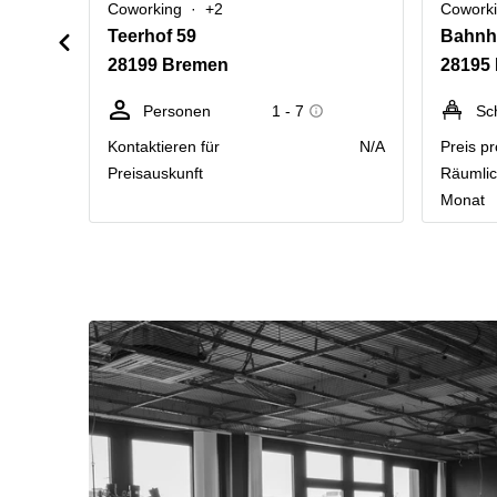
Coworking
+2
Cowork
Teerhof 59
Bahnho
28199 Bremen
28195
Personen
1 - 7
Sc
Kontaktieren für
N/A
Preis pr
Preisauskunft
Räumlic
Monat