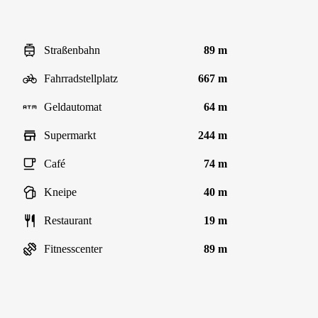
Straßenbahn
89 m
Fahrradstellplatz
667 m
Geldautomat
64 m
Supermarkt
244 m
Café
74 m
Kneipe
40 m
Restaurant
19 m
Fitnesscenter
89 m