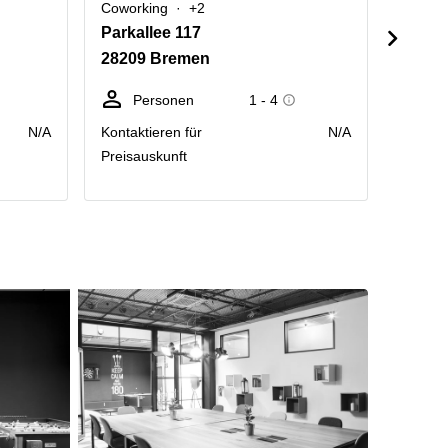
Coworking
+2
Cowork
Parkallee 117
Flugh
28209 Bremen
28199
Personen
1 - 4
Sc
N/A
Kontaktieren für
N/A
Preis p
Preisauskunft
Räumlic
Monat