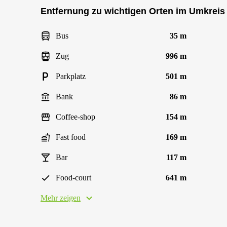
Entfernung zu wichtigen Orten im Umkreis
Bus
35 m
Zug
996 m
Parkplatz
501 m
Bank
86 m
Coffee-shop
154 m
Fast food
169 m
Bar
117 m
Food-court
641 m
Mehr zeigen