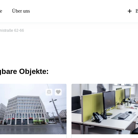
fe
Über uns
B
nistraße 62-66
gbare Objekte: