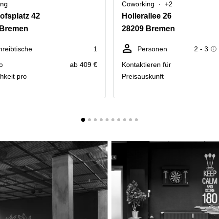
ing
Coworking
+2
fsplatz 42
Hollerallee 26
 Bremen
28209 Bremen
hreibtische
1
Personen
2 - 3
o
ab 409 €
Kontaktieren für
hkeit pro
Preisauskunft