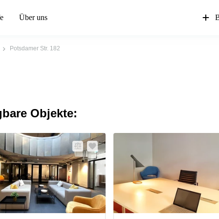
fe
Über uns
B
Potsdamer Str. 182
gbare Objekte: