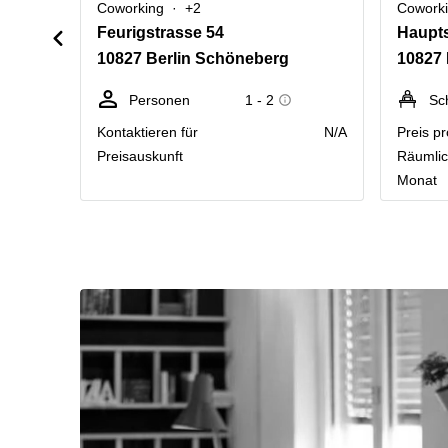
Coworking
+2
Cowork
Feurigstrasse 54
Haupts
10827 Berlin Schöneberg
10827 
Personen
1 - 2
Sc
Kontaktieren für
N/A
Preis pr
Preisauskunft
Räumlic
Monat