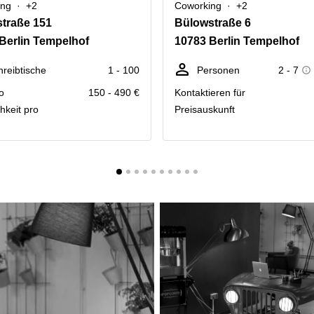
ing
+2
Coworking
+2
traße 151
Bülowstraße 6
Berlin Tempelhof
10783 Berlin Tempelhof
hreibtische
1 - 100
Personen
2 - 7
o
150 - 490 €
Kontaktieren für
hkeit pro
Preisauskunft