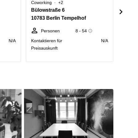
Coworking
+2
Cowork
Bülowstraße 6
Potsd
10783 Berlin Tempelhof
10785 
Personen
8 - 54
P
N/A
Kontaktieren für
N/A
Kontakt
Preisauskunft
Preisau