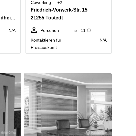
Coworking
+2
Friedrich-Vorwerk-Str. 15
21244 Buchholz in der Nordheide
21255 Tostedt
N/A
Personen
5 - 11
Kontaktieren für
N/A
Preisauskunft