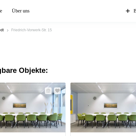
fe
Über uns
B
edt
Friedrich-Vorwerk-Str. 15
gbare Objekte: