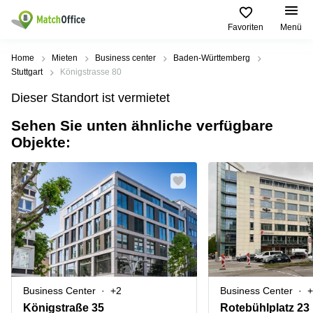
Favoriten
Menü
Mieten / Vermieten
Home
Mieten
Business center
Baden-Württemberg
Stuttgart
Königstrasse 80
Hilfe
Produktseiten
Beliebte
Beliebte
Dieser Standort ist vermietet
Städte
Suchanfragen
Büro
Sehen Sie unten ähnliche verfügbare
Über uns
mieten
Büro
Regus
Objekte:
mieten
Dortmund
Business
München
Ellipson
Büro vermieten
center
Geschäftsadresse
Ruhrallee
Coworking
Hamburg
9
Preis
Space
Dortmund
Geschäftsadresse
Seminarraum
mieten
Office Club
Log-in
Düsseldorf
Ballindamm
Virtuelles
3
Büro
Geschäftsadresse
Stuttgart
Rahel-
Business Center
+2
Business Center
+
Hirsch-
Büro
Straße
Königstraße 35
Rotebühlplatz 23