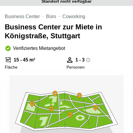
Standort nicht verfügbar
Büro
2 Berlin
mieten
Regus
Berlin
Business Center
Büro
Coworking
Mitte
Frankfurter
Business Center zur Miete in
Str. 720-
Büro
726 Köln
Königstraße, Stuttgart
mieten
Dortmund
Hohenstaufenring
62 Köln
Verifiziertes Mietangebot
Tagungsraum
München
Erna-
15 - 45 m²
1 - 3
Scheffler-
Büro
Str. 1A
Fläche
Personen
Mannheim
Köln
mieten
Hohenzollernring
Büro
57 Koln
mieten
Nürnberg
Ludwig-
Erhard-
Meetingraum
Straße 18
Berlin
Hamburg
Coworking
Köln