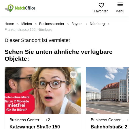
Favoriten
Menü
Mieten / Vermieten
Home
Mieten
Business center
Bayern
Nürnberg
Frankenstrasse 152, Nürnberg
Hilfe
Produktseiten
Beliebte
Beliebte
Dieser Standort ist vermietet
Städte
Suchanfragen
Büro
Sehen Sie unten ähnliche verfügbare
Über uns
mieten
Büro
Regus
Objekte:
mieten
Dortmund
Business
München
Ellipson
Büro vermieten
center
Geschäftsadresse
Ruhrallee
Coworking
Hamburg
9
Preis
Space
Dortmund
Geschäftsadresse
Seminarraum
mieten
Office Club
Log-in
Düsseldorf
Ballindamm
Virtuelles
3
Büro
Geschäftsadresse
Stuttgart
Rahel-
Business Center
+2
Business Center
+
Hirsch-
Büro
Straße
Katzwanger Straße 150
Bahnhofstraße 2