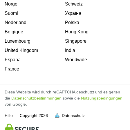
Norge
Schweiz
Suomi
Україна
Nederland
Polska
Belgique
Hong Kong
Luxembourg
Singapore
United Kingdom
India
España
Worldwide
France
Diese Website wird durch reCAPTCHA geschützt und es gelten
die
Datenschutzbestimmungen
sowie die
Nutzungsbedingungen
von Google.
Hilfe
Copyright
2026
Datenschutz
voll
voll
voll
voll
voll
voll
voll
voll
voll
voll