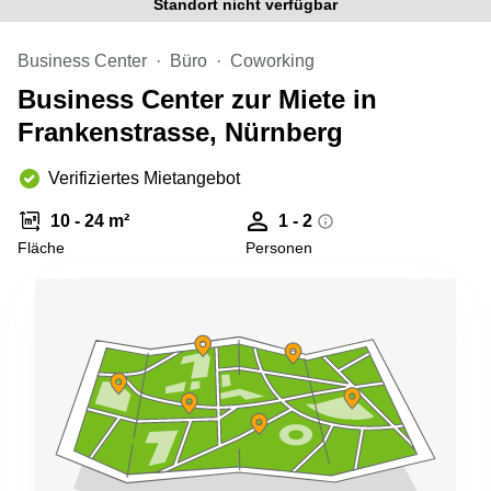
Standort nicht verfügbar
Büro
2 Berlin
mieten
Regus
Berlin
Business Center
Büro
Coworking
Mitte
Frankfurter
Business Center zur Miete in
Str. 720-
Büro
726 Köln
Frankenstrasse, Nürnberg
mieten
Dortmund
Hohenstaufenring
62 Köln
Verifiziertes Mietangebot
Tagungsraum
München
Erna-
10 - 24 m²
1 - 2
Scheffler-
Büro
Str. 1A
Fläche
Personen
Mannheim
Köln
mieten
Hohenzollernring
Büro
57 Koln
mieten
Nürnberg
Ludwig-
Erhard-
Meetingraum
Straße 18
Berlin
Hamburg
Coworking
Köln