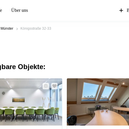
fe
Über uns
B
Münster
Königsstraße 32-33
gbare Objekte: