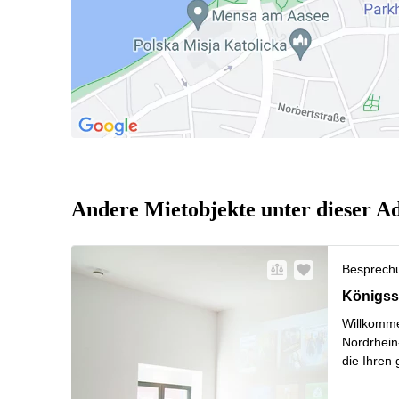
Andere Mietobjekte unter dieser A
Besprech
Königsst
Königss
Willkomme
Nordrhein-
die Ihren
20,0 bis 