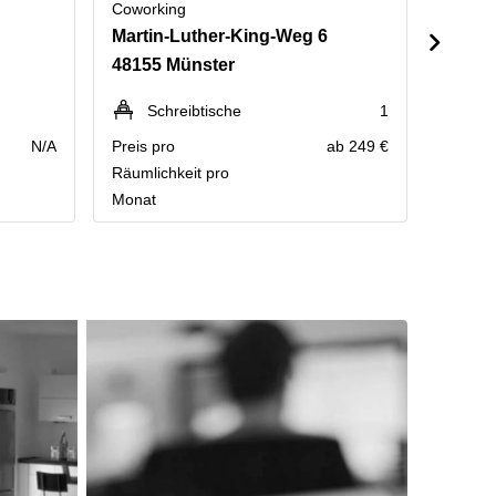
Coworking
Cowork
Martin-Luther-King-Weg 6
Gropi
48155 Münster
48163
Schreibtische
1
P
N/A
Preis pro
ab 249 €
Kontakt
Räumlichkeit pro
Preisau
Monat