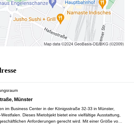
dresse
ungsraum
raße 32-33, Münster
traße, Münster
n im Business Center in der Königsstraße 32-33 in Münster,
Westfalen. Dieses Mietobjekt bietet eine vielfältige Ausstattung,
 geschäftlichen Anforderungen gerecht wird. Mit einer Größe von
300,0 m2 stehen Ihnen verschiedene Bürogrößen zur Verfügu
...