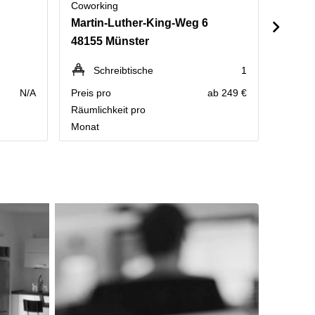
Coworking
Cowork
Martin-Luther-King-Weg 6
Gropi
48155 Münster
48163
Schreibtische
1
P
N/A
Preis pro
ab 249 €
Kontakt
Räumlichkeit pro
Preisau
Monat