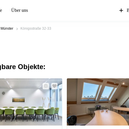
fe
Über uns
B
Münster
Königsstraße 32-33
gbare Objekte: