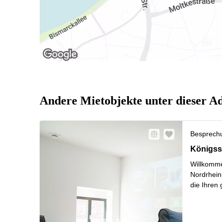
Andere Mietobjekte unter dieser A
Besprech
Königsst
Königss
Willkomme
Nordrhein-
die Ihren
20,0 bis 
Mehr erf