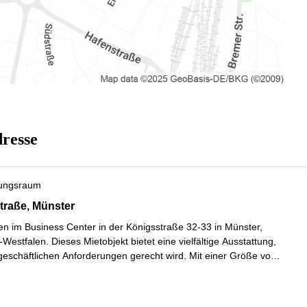
dresse
ungsraum
raße 32-33, Münster
traße, Münster
n im Business Center in der Königsstraße 32-33 in Münster,
Westfalen. Dieses Mietobjekt bietet eine vielfältige Ausstattung,
 geschäftlichen Anforderungen gerecht wird. Mit einer Größe von
300,0 m2 stehen Ihnen verschiedene Bürogrößen zur Verfügu
...
ahren