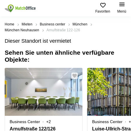
Favoriten
Menü
Mieten / Vermieten
Home
Mieten
Business center
München
München Neuhausen
Arnulfstraße 122-126
Hilfe
Produktseiten
Beliebte
Beliebte
Dieser Standort ist vermietet
Städte
Suchanfragen
Büro
Sehen Sie unten ähnliche verfügbare
Über uns
mieten
Büro
Regus
Objekte:
mieten
Dortmund
Business
München
Ellipson
Büro vermieten
center
Geschäftsadresse
Ruhrallee
Coworking
Hamburg
9
Preis
Space
Dortmund
Geschäftsadresse
Seminarraum
mieten
Office Club
Log-in
Düsseldorf
Ballindamm
Virtuelles
3
Büro
Geschäftsadresse
Stuttgart
Rahel-
Business Center
+2
Business Center
+
Hirsch-
Büro
Straße
Arnulfstraße 122/126
Luise-Ullrich-Str