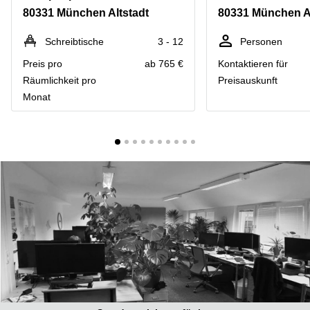
mieten
10
80331 München Altstadt
80331 München Al
Düsseldorf
Berlin
Büro
Kienberger
Schreibtische
3 - 12
Personen
mieten
Allee 4
Preis pro
ab 765 €
Kontaktieren für
Köln
Berlin
Schönefeld
Räumlichkeit pro
Preisauskunft
Büro
Monat
mieten
Bahnhofstrasse
Essen
8 Hannover
Büro
Speditionstraße
mieten
21 Regus
Hannover
Düsseldorf
Seminarraum
Arcus
Düsseldorf
Park
Torgauer
Büro
Str.
mieten
Neuss
Mainzer
Landstraße
Büro
69
mieten
Frankfurt
Hamburg
Europaplatz