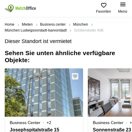
Favoriten
Menü
Mieten / Vermieten
Home
Mieten
Business center
München
München Ludwigsvorstadt-Isarvorstadt
Schillerstraße 40B
Hilfe
Produktseiten
Beliebte
Beliebte
Dieser Standort ist vermietet
Städte
Suchanfragen
Büro
Sehen Sie unten ähnliche verfügbare
Über uns
mieten
Büro
Regus
Objekte:
mieten
Dortmund
Business
München
Ellipson
Büro vermieten
center
Geschäftsadresse
Ruhrallee
Coworking
Hamburg
9
Preis
Space
Dortmund
Geschäftsadresse
Seminarraum
mieten
Office Club
Log-in
Düsseldorf
Ballindamm
Virtuelles
3
Büro
Geschäftsadresse
Stuttgart
Rahel-
Business Center
+2
Business Center
+
Hirsch-
Büro
Straße
Josephspitalstraße 15
Sonnenstraße 23