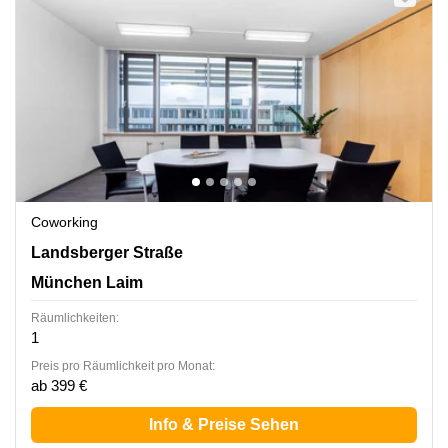
Coworking
Landsberger Straße 302, München Laim
Landsberger Straße
München Laim
Räumlichkeiten:
1
Preis pro Räumlichkeit pro Monat:
ab 399 €
Info & Preise Sehen