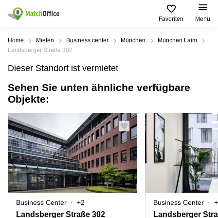
Favoriten
Menü
Mieten / Vermieten
Home
Mieten
Business center
München
München Laim
Landsberger Straße 302
Hilfe
Produktseiten
Beliebte
Beliebte
Dieser Standort ist vermietet
Städte
Suchanfragen
Büro
Sehen Sie unten ähnliche verfügbare
Über uns
mieten
Büro
Regus
Objekte:
mieten
Dortmund
Business
München
Ellipson
Büro vermieten
center
Geschäftsadresse
Ruhrallee
Coworking
Hamburg
9
Preis
Space
Dortmund
Geschäftsadresse
Seminarraum
mieten
Office Club
Log-in
Düsseldorf
Ballindamm
Virtuelles
3
Büro
Geschäftsadresse
Stuttgart
Rahel-
Business Center
+2
Business Center
+
Hirsch-
Büro
Straße
Landsberger Straße 302
Landsberger Str