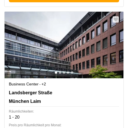
Business Center
+2
Landsberger Straße 302, München Laim
Landsberger Straße
München Laim
Räumlichkeiten:
1 - 20
Preis pro Räumlichkeit pro Monat: