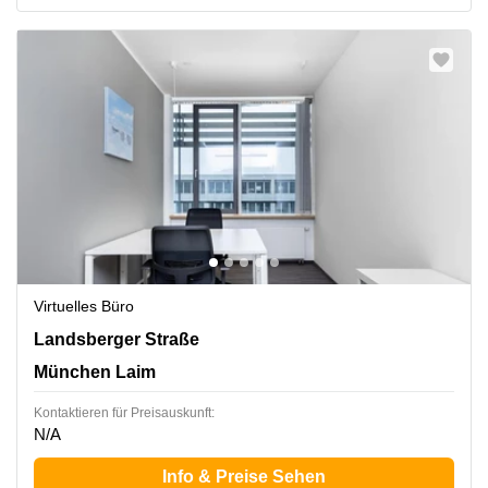
Virtuelles Büro
Landsberger Straße 302, München Laim
Landsberger Straße
München Laim
Kontaktieren für Preisauskunft:
N/A
Info & Preise Sehen