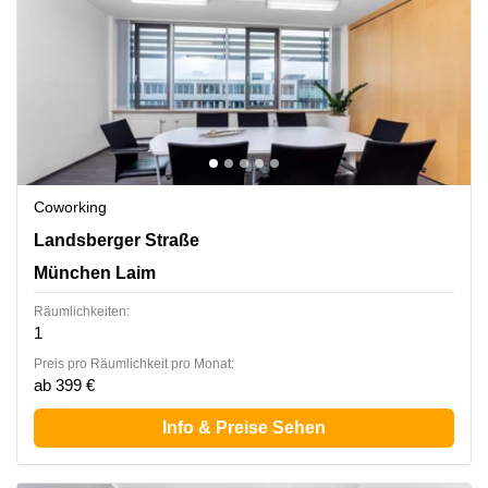
Coworking
Landsberger Straße 302, München Laim
Landsberger Straße
München Laim
Räumlichkeiten:
1
Preis pro Räumlichkeit pro Monat:
ab 399 €
Info & Preise Sehen