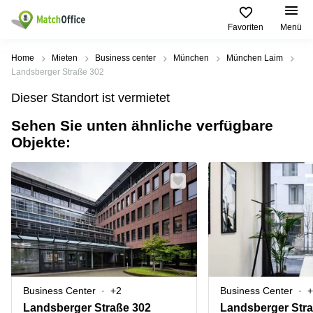
Favoriten
Menü
Mieten / Vermieten
Home
Mieten
Business center
München
München Laim
Landsberger Straße 302
Hilfe
Produktseiten
Beliebte
Beliebte
Dieser Standort ist vermietet
Städte
Suchanfragen
Büro
Sehen Sie unten ähnliche verfügbare
Über uns
mieten
Büro
Regus
Objekte:
mieten
Dortmund
Business
München
Ellipson
Büro vermieten
center
Geschäftsadresse
Ruhrallee
Coworking
Hamburg
9
Preis
Space
Dortmund
Geschäftsadresse
Seminarraum
mieten
Office Club
Log-in
Düsseldorf
Ballindamm
Virtuelles
3
Büro
Geschäftsadresse
Stuttgart
Rahel-
Business Center
+2
Business Center
+
Hirsch-
Büro
Straße
Landsberger Straße 302
Landsberger Str