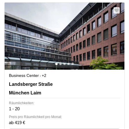
Business Center
+2
Landsberger Straße 302, München Laim
Landsberger Straße
München Laim
Räumlichkeiten:
1 - 20
Preis pro Räumlichkeit pro Monat:
ab 419 €