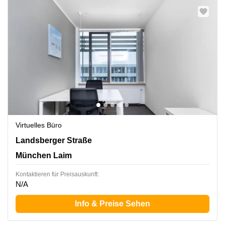
Virtuelles Büro
Landsberger Straße 302, München Laim
Landsberger Straße
München Laim
Kontaktieren für Preisauskunft:
N/A
Info & Preise Sehen