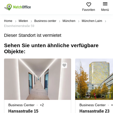
Favoriten
Menü
Mieten / Vermieten
Home
Mieten
Business center
München
München Laim
Elsenheimerstraße 59
Hilfe
Produktseiten
Beliebte
Beliebte
Dieser Standort ist vermietet
Städte
Suchanfragen
Büro
Sehen Sie unten ähnliche verfügbare
Über uns
mieten
Büro
Regus
Objekte:
mieten
Dortmund
Business
München
Ellipson
Büro vermieten
center
Geschäftsadresse
Ruhrallee
Coworking
Hamburg
9
Preis
Space
Dortmund
Geschäftsadresse
Seminarraum
mieten
Office Club
Log-in
Düsseldorf
Ballindamm
Virtuelles
3
Büro
Geschäftsadresse
Stuttgart
Rahel-
Business Center
+2
Business Center
+
Hirsch-
Büro
Straße
Hansastraße 15
Hansastraße 23