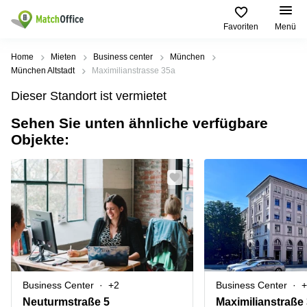
Favoriten
Menü
Mieten / Vermieten
Home
Mieten
Business center
München
München Altstadt
Maximilianstrasse 35a
Hilfe
Produktseiten
Beliebte
Beliebte
Dieser Standort ist vermietet
Städte
Suchanfragen
Büro
Sehen Sie unten ähnliche verfügbare
Über uns
mieten
Büro
Regus
Objekte:
mieten
Dortmund
Business
München
Ellipson
Büro vermieten
center
Geschäftsadresse
Ruhrallee
Coworking
Hamburg
9
Preis
Space
Dortmund
Geschäftsadresse
Seminarraum
mieten
Office Club
Log-in
Düsseldorf
Ballindamm
Virtuelles
3
Büro
Geschäftsadresse
Stuttgart
Rahel-
Business Center
+2
Business Center
+
Hirsch-
Büro
Straße
Neuturmstraße 5
Maximilianstraße