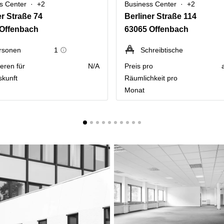
s Center
+2
Business Center
+2
er Straße 74
Berliner Straße 114
 Offenbach
63065 Offenbach
rsonen
1
Schreibtische
eren für
N/A
Preis pro
skunft
Räumlichkeit pro
Monat