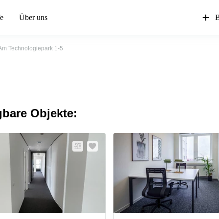
fe
Über uns
B
Am Technologiepark 1-5
gbare Objekte: