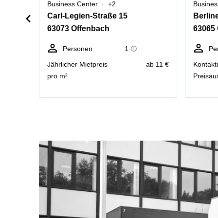
Business Center
+2
Busines
Carl-Legien-Straße 15
Berlin
63073 Offenbach
63065
Personen
1
Pe
Jährlicher Mietpreis
ab 11 €
Kontakti
pro m²
Preisau