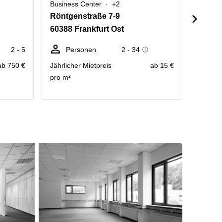
Business Center
+2
Busine
Röntgenstraße 7-9
Löwen
60388 Frankfurt Ost
63067
2 - 5
Personen
2 - 34
P
ab 750 €
Jährlicher Mietpreis
ab 15 €
Kontakt
pro m²
Preisau