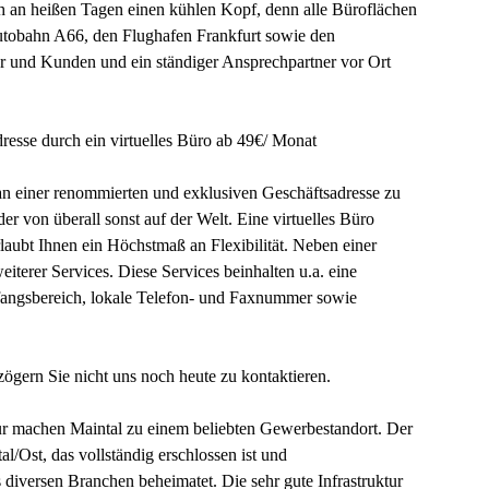
ch an heißen Tagen einen kühlen Kopf, denn alle Büroflächen
Autobahn A66, den Flughafen Frankfurt sowie den
er und Kunden und ein ständiger Ansprechpartner vor Ort
resse durch ein virtuelles Büro ab 49€/ Monat
an einer renommierten und exklusiven Geschäftsadresse zu
 von überall sonst auf der Welt. Eine virtuelles Büro
rlaubt Ihnen ein Höchstmaß an Flexibilität. Neben einer
eiterer Services. Diese Services beinhalten u.a. eine
fangsbereich, lokale Telefon- und Faxnummer sowie
zögern Sie nicht uns noch heute zu kontaktieren.
tur machen Maintal zu einem beliebten Gewerbestandort. Der
/Ost, das vollständig erschlossen ist und
diversen Branchen beheimatet. Die sehr gute Infrastruktur