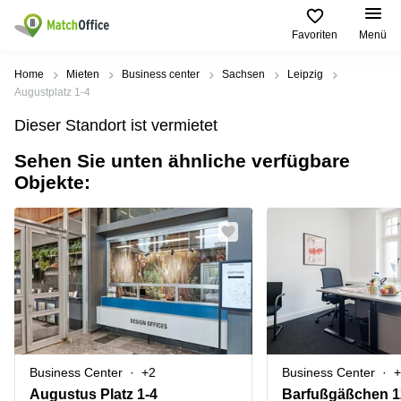
Favoriten
Menü
Mieten / Vermieten
Home
Mieten
Business center
Sachsen
Leipzig
Augustplatz 1-4
Hilfe
Produktseiten
Beliebte
Beliebte
Dieser Standort ist vermietet
Städte
Suchanfragen
Büro
Sehen Sie unten ähnliche verfügbare
Über uns
mieten
Büro
Regus
Objekte:
mieten
Dortmund
Business
München
Ellipson
Büro vermieten
center
Geschäftsadresse
Ruhrallee
Coworking
Hamburg
9
Preis
Space
Dortmund
Geschäftsadresse
Seminarraum
mieten
Office Club
Log-in
Düsseldorf
Ballindamm
Virtuelles
3
Büro
Geschäftsadresse
Stuttgart
Rahel-
Business Center
+2
Business Center
+
Hirsch-
Büro
Straße
Augustus Platz 1-4
Barfußgäßchen 1