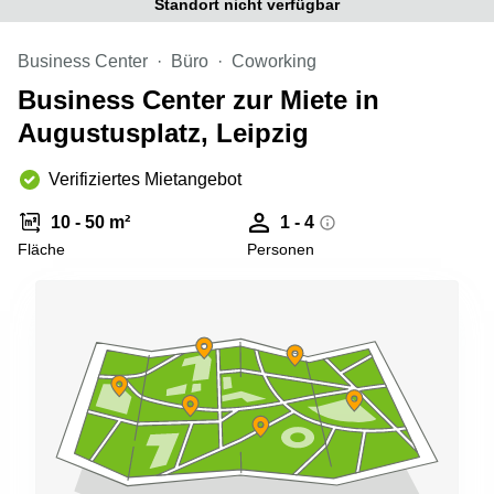
Standort nicht verfügbar
Büro
2 Berlin
mieten
Regus
Berlin
Business Center
Büro
Coworking
Mitte
Frankfurter
Business Center zur Miete in
Str. 720-
Büro
726 Köln
Augustusplatz, Leipzig
mieten
Dortmund
Hohenstaufenring
62 Köln
Verifiziertes Mietangebot
Tagungsraum
München
Erna-
10 - 50 m²
1 - 4
Scheffler-
Büro
Str. 1A
Fläche
Personen
Mannheim
Köln
mieten
Hohenzollernring
Büro
57 Koln
mieten
Nürnberg
Ludwig-
Erhard-
Meetingraum
Straße 18
Berlin
Hamburg
Coworking
Köln