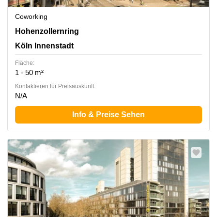
Coworking
Hohenzollernring 57, Köln Innenstadt
Hohenzollernring
Köln Innenstadt
Fläche:
1 - 50 m²
Kontaktieren für Preisauskunft:
N/A
Info & Preise Sehen