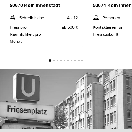
mieten
10
50670 Köln Innenstadt
50674 Köln Innen
Düsseldorf
Berlin
Büro
Kienberger
Schreibtische
4 - 12
Personen
mieten
Allee 4
Preis pro
ab 500 €
Kontaktieren für
Köln
Berlin
Schönefeld
Räumlichkeit pro
Preisauskunft
Büro
Monat
mieten
Bahnhofstrasse
Essen
8 Hannover
Büro
Speditionstraße
mieten
21 Regus
Hannover
Düsseldorf
Seminarraum
Arcus
Düsseldorf
Park
Torgauer
Büro
Str.
mieten
Neuss
Mainzer
Landstraße
Büro
69
mieten
Frankfurt
Hamburg
Europaplatz