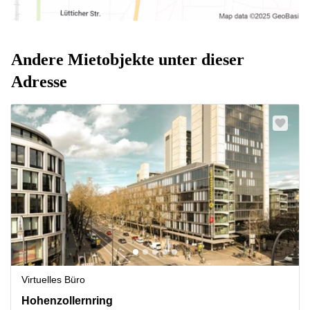
Andere Mietobjekte unter dieser
Adresse
Virtuelles Büro
Hohenzollernring 57, Köln Innenstadt
Hohenzollernring