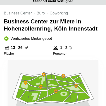
Standort nicht verfügbar
Büro
2 Berlin
mieten
Regus
Berlin
Business Center
Büro
Coworking
Mitte
Frankfurter
Business Center zur Miete in
Str. 720-
Büro
726 Köln
Hohenzollernring, Köln Innenstadt
mieten
Dortmund
Hohenstaufenring
62 Köln
Verifiziertes Mietangebot
Tagungsraum
München
Erna-
13 - 26 m²
1 - 2
Scheffler-
Büro
Str. 1A
Fläche
Personen
Mannheim
Köln
mieten
Hohenzollernring
Büro
57 Koln
mieten
Nürnberg
Ludwig-
Erhard-
Meetingraum
Straße 18
Berlin
Hamburg
Coworking
Köln