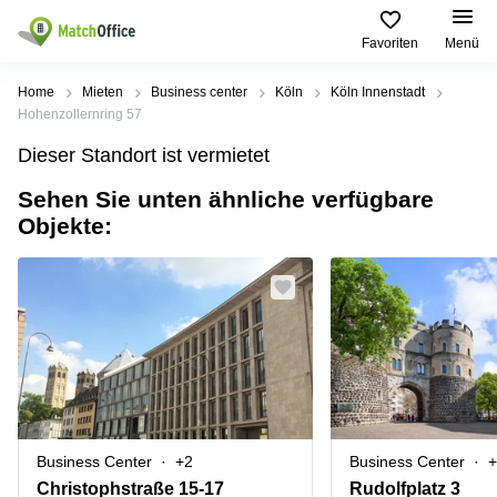
Favoriten
Menü
Mieten / Vermieten
Home
Mieten
Business center
Köln
Köln Innenstadt
Hohenzollernring 57
Hilfe
Produktseiten
Beliebte
Beliebte
Dieser Standort ist vermietet
Städte
Suchanfragen
Büro
Sehen Sie unten ähnliche verfügbare
Über uns
mieten
Büro
Regus
Objekte:
mieten
Dortmund
Business
München
Ellipson
Büro vermieten
center
Geschäftsadresse
Ruhrallee
Coworking
Hamburg
9
Preis
Space
Dortmund
Geschäftsadresse
Seminarraum
mieten
Office Club
Log-in
Düsseldorf
Ballindamm
Virtuelles
3
Büro
Geschäftsadresse
Stuttgart
Rahel-
Business Center
+2
Business Center
+
Hirsch-
Büro
Straße
Christophstraße 15-17
Rudolfplatz 3