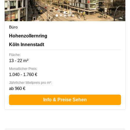
Büro
Hohenzollernring 57, Köln Innenstadt
Hohenzollernring
Köln Innenstadt
Fläche:
13 - 22 m²
Monatlicher Preis:
1.040 - 1.760 €
Jährlicher Mietpreis pro m²:
ab 960 €
Info & Preise Sehen