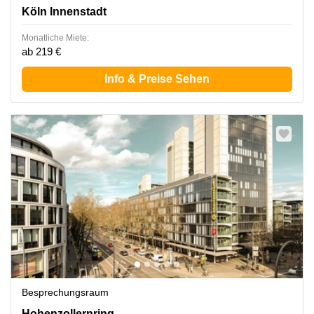
Köln Innenstadt
Monatliche Miete:
ab 219 €
Info & Preise Sehen
Besprechungsraum
Hohenzollernring 57, Köln Innenstadt
Hohenzollernring