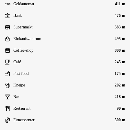
Geldautomat
411 m
Bank
476 m
Supermarkt
383 m
Einkaufszentrum
495 m
Coffee-shop
808 m
Café
245 m
Fast food
175 m
Kneipe
202 m
Bar
218 m
Restaurant
90 m
Fitnesscenter
500 m