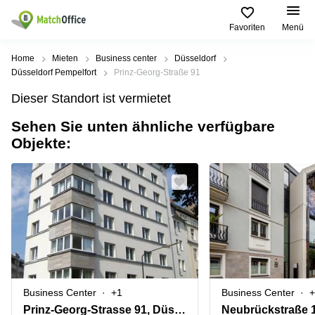
Favoriten
Menü
Mieten / Vermieten
Home
Mieten
Business center
Düsseldorf
Düsseldorf Pempelfort
Prinz-Georg-Straße 91
Hilfe
Produktseiten
Beliebte
Beliebte
Dieser Standort ist vermietet
Städte
Suchanfragen
Büro
Sehen Sie unten ähnliche verfügbare
Über uns
mieten
Büro
Regus
Objekte:
mieten
Dortmund
Business
München
Ellipson
Büro vermieten
center
Geschäftsadresse
Ruhrallee
Coworking
Hamburg
9
Preis
Space
Dortmund
Geschäftsadresse
Seminarraum
mieten
Office Club
Log-in
Düsseldorf
Ballindamm
Virtuelles
3
Büro
Geschäftsadresse
Stuttgart
Rahel-
Business Center
+1
Business Center
+
Hirsch-
Büro
Straße
Prinz-Georg-Strasse 91, Düsseldorf
Neubrückstraße 