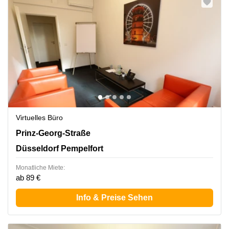
Virtuelles Büro
Prinz-Georg-Straße 91, Düsseldorf Pempelfort
Prinz-Georg-Straße
Düsseldorf Pempelfort
Monatliche Miete:
ab 89 €
Info & Preise Sehen