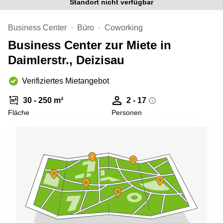
Standort nicht verfügbar
Büro
2 Berlin
mieten
Regus
Berlin
Business Center
Büro
Coworking
Mitte
Frankfurter
Business Center zur Miete in
Str. 720-
Büro
726 Köln
Daimlerstr., Deizisau
mieten
Dortmund
Hohenstaufenring
62 Köln
Verifiziertes Mietangebot
Tagungsraum
München
Erna-
30 - 250 m²
2 - 17
Scheffler-
Büro
Str. 1A
Fläche
Personen
Mannheim
Köln
mieten
Hohenzollernring
Büro
57 Koln
mieten
Nürnberg
Ludwig-
Erhard-
Meetingraum
Straße 18
Berlin
Hamburg
Coworking
Köln