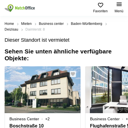
Favoriten
Menü
Mieten / Vermieten
Home
Mieten
Business center
Baden-Württemberg
Deizisau
Daimlerstr. 8
Hilfe
Produktseiten
Beliebte
Beliebte
Dieser Standort ist vermietet
Städte
Suchanfragen
Büro
Sehen Sie unten ähnliche verfügbare
Über uns
mieten
Büro
Regus
Objekte:
mieten
Dortmund
Business
München
Ellipson
Büro vermieten
center
Geschäftsadresse
Ruhrallee
Coworking
Hamburg
9
Preis
Space
Dortmund
Geschäftsadresse
Seminarraum
mieten
Office Club
Log-in
Düsseldorf
Ballindamm
Virtuelles
3
Büro
Geschäftsadresse
Stuttgart
Rahel-
Business Center
+2
Business Center
+
Hirsch-
Büro
Straße
Boschstraße 10
Flughafenstraße 