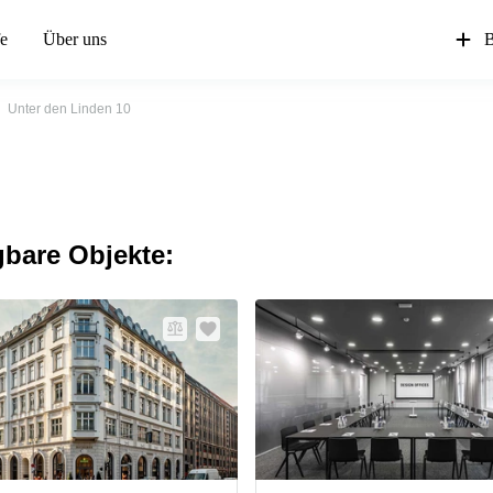
fe
Über uns
B
Unter den Linden 10
gbare Objekte: