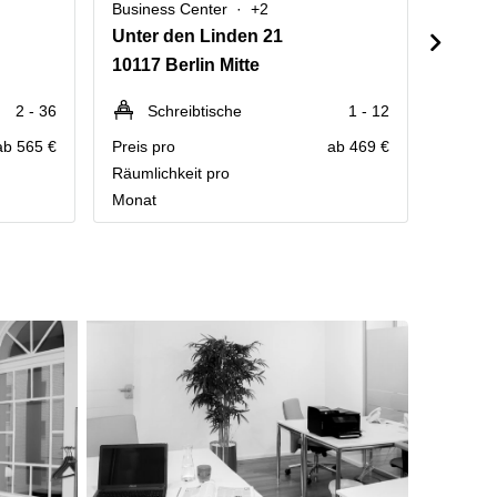
Business Center
+2
Busine
Unter den Linden 21
Friedr
10117 Berlin Mitte
10117 
2 - 36
Schreibtische
1 - 12
P
ab 565 €
Preis pro
ab 469 €
Kontakt
Räumlichkeit pro
Preisau
Monat