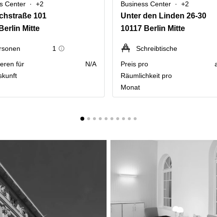
s Center
+2
Business Center
+2
ichstraße 101
Unter den Linden 26-30
Berlin Mitte
10117 Berlin Mitte
rsonen
1
Schreibtische
eren für
N/A
Preis pro
skunft
Räumlichkeit pro
Monat