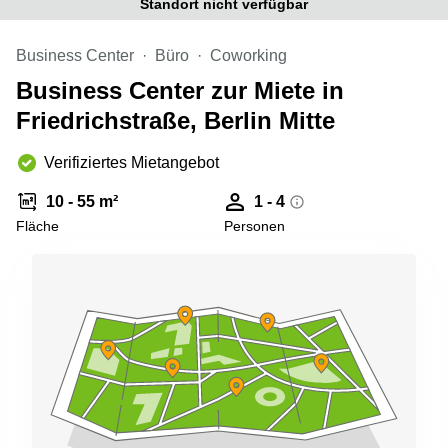
Standort nicht verfügbar
Büro
2 Berlin
mieten
Regus
Berlin
Business Center
Büro
Coworking
Mitte
Frankfurter
Business Center zur Miete in
Str. 720-
Büro
726 Köln
Friedrichstraße, Berlin Mitte
mieten
Dortmund
Hohenstaufenring
62 Köln
Verifiziertes Mietangebot
Tagungsraum
München
Erna-
10 - 55 m²
1 - 4
Scheffler-
Büro
Str. 1A
Fläche
Personen
Mannheim
Köln
mieten
Hohenzollernring
Büro
57 Koln
mieten
Nürnberg
Ludwig-
Erhard-
Meetingraum
Straße 18
Berlin
Hamburg
Coworking
Köln