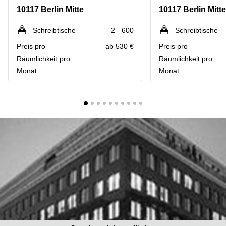
mieten
10
10117 Berlin Mitte
10117 Berlin Mitte
Düsseldorf
Berlin
Büro
Kienberger
Schreibtische
2 - 600
Schreibtische
mieten
Allee 4
Preis pro
ab 530 €
Preis pro
Köln
Berlin
Schönefeld
Räumlichkeit pro
Räumlichkeit pro
Büro
Monat
Monat
mieten
Bahnhofstrasse
Essen
8 Hannover
Büro
Speditionstraße
mieten
21 Regus
Hannover
Düsseldorf
Seminarraum
Arcus
Düsseldorf
Park
Torgauer
Büro
Str.
mieten
Neuss
Mainzer
Landstraße
Büro
69
mieten
Frankfurt
Hamburg
Europaplatz