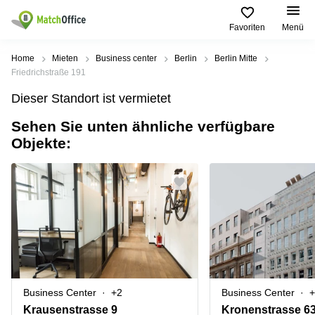
Favoriten
Menü
Mieten / Vermieten
Home
Mieten
Business center
Berlin
Berlin Mitte
Friedrichstraße 191
Hilfe
Produktseiten
Beliebte
Beliebte
Dieser Standort ist vermietet
Städte
Suchanfragen
Büro
Sehen Sie unten ähnliche verfügbare
Über uns
mieten
Büro
Regus
Objekte:
mieten
Dortmund
Business
München
Ellipson
Büro vermieten
center
Geschäftsadresse
Ruhrallee
Coworking
Hamburg
9
Preis
Space
Dortmund
Geschäftsadresse
Seminarraum
mieten
Office Club
Log-in
Düsseldorf
Ballindamm
Virtuelles
3
Büro
Geschäftsadresse
Stuttgart
Rahel-
Business Center
+2
Business Center
+
Hirsch-
Büro
Straße
Krausenstrasse 9
Kronenstrasse 6