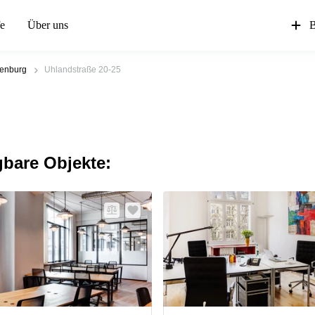
fe
Über uns
B
tenburg
Uhlandstraße 20-25
gbare Objekte: