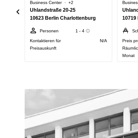
Business Center
+2
Busines
Uhlandstraße 20-25
Uhland
10623 Berlin Charlottenburg
10719 
Personen
1 - 4
Sc
Kontaktieren für
N/A
Preis pr
Preisauskunft
Räumlic
Monat