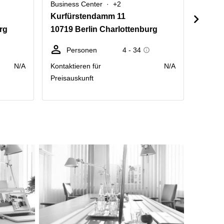
Business Center
+2
Busine
Kurfürstendamm 11
Kurfü
rg
10719 Berlin Charlottenburg
10707
Personen
4 - 34
P
N/A
Kontaktieren für
N/A
Kontakt
Preisauskunft
Preisau