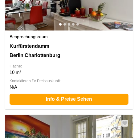
Besprechungsraum
Kurfürstendamm 193 e, Berlin Charlottenburg
Kurfürstendamm
Berlin Charlottenburg
Fläche:
10 m²
Kontaktieren für Preisauskunft:
N/A
Info & Preise Sehen