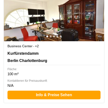
Business Center
+2
Kurfürstendamm 193 e, Berlin Charlottenburg
Kurfürstendamm
Berlin Charlottenburg
Fläche:
100 m²
Kontaktieren für Preisauskunft:
N/A
Info & Preise Sehen