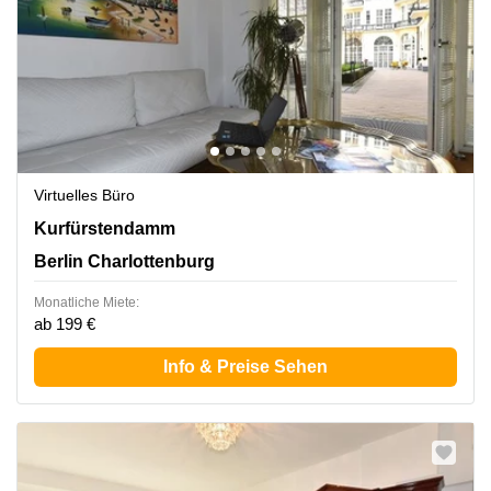
Virtuelles Büro
Kurfürstendamm 193 e, Berlin Charlottenburg
Kurfürstendamm
Berlin Charlottenburg
Monatliche Miete:
ab 199 €
Info & Preise Sehen