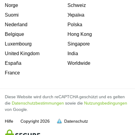
Norge
Schweiz
Suomi
Україна
Nederland
Polska
Belgique
Hong Kong
Luxembourg
Singapore
United Kingdom
India
España
Worldwide
France
Diese Website wird durch reCAPTCHA geschützt und es gelten
die
Datenschutzbestimmungen
sowie die
Nutzungsbedingungen
von Google.
Hilfe
Copyright
2026
Datenschutz
voll
voll
voll
voll
voll
voll
voll
voll
voll
voll
voll
voll
voll
voll