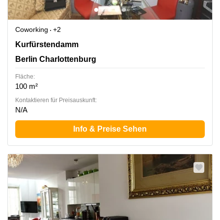
Coworking
+2
Kurfürstendamm 193 e, Berlin Charlottenburg
Kurfürstendamm
Berlin Charlottenburg
Fläche:
100 m²
Kontaktieren für Preisauskunft:
N/A
Info & Preise Sehen