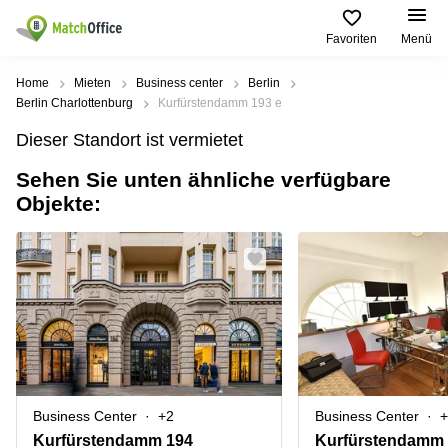
Favoriten
Menü
Mieten / Vermieten
Home
Mieten
Business center
Berlin
Berlin Charlottenburg
Kurfürstendamm 193 e
Hilfe
Produktseiten
Beliebte
Beliebte
Dieser Standort ist vermietet
Städte
Suchanfragen
Büro
Sehen Sie unten ähnliche verfügbare
Über uns
mieten
Büro
Regus
Objekte:
mieten
Dortmund
Business
München
Ellipson
Büro vermieten
center
Geschäftsadresse
Ruhrallee
Coworking
Hamburg
9
Preis
Space
Dortmund
Geschäftsadresse
Seminarraum
mieten
Office Club
Log-in
Düsseldorf
Ballindamm
Virtuelles
3
Büro
Geschäftsadresse
Stuttgart
Rahel-
Business Center
+2
Business Center
+
Hirsch-
Büro
Straße
Kurfürstendamm 194
Kurfürstendamm 