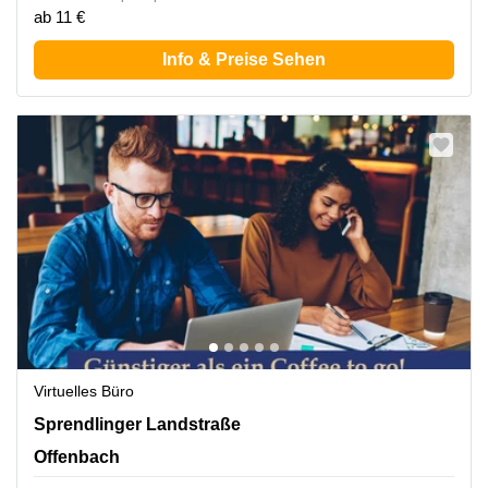
ab 11 €
Info & Preise Sehen
Virtuelles Büro
Sprendlinger Landstr. 180, Offenbach
Sprendlinger Landstraße
Offenbach