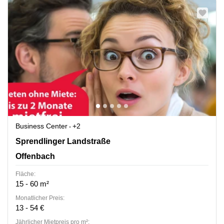
Business Center
+2
Sprendlinger Landstr. 180, Offenbach
Sprendlinger Landstraße
Offenbach
Fläche:
15 - 60 m²
Monatlicher Preis:
13 - 54 €
Jährlicher Mietpreis pro m²: