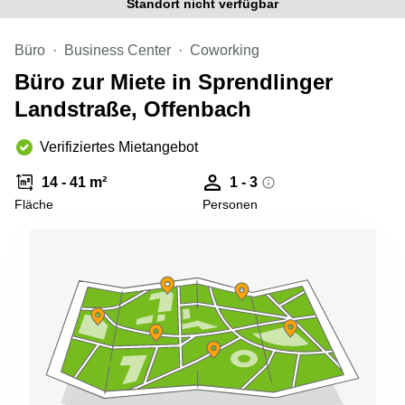
Standort nicht verfügbar
Büro
2 Berlin
mieten
Regus
Berlin
Büro
Business Center
Coworking
Mitte
Frankfurter
Büro zur Miete in Sprendlinger
Str. 720-
Büro
726 Köln
Landstraße, Offenbach
mieten
Dortmund
Hohenstaufenring
62 Köln
Verifiziertes Mietangebot
Tagungsraum
München
Erna-
14 - 41 m²
1 - 3
Scheffler-
Büro
Str. 1A
Fläche
Personen
Mannheim
Köln
mieten
Hohenzollernring
Büro
57 Koln
mieten
Nürnberg
Ludwig-
Erhard-
Meetingraum
Straße 18
Berlin
Hamburg
Coworking
Köln