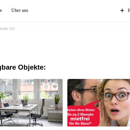
fe
Über uns
B
traße 102
gbare Objekte: