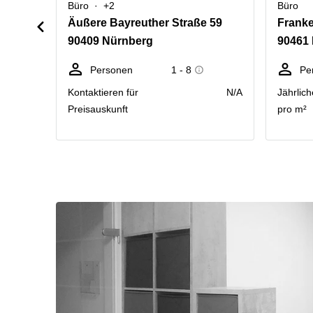
Büro
+2
Büro
Äußere Bayreuther Straße 59
Franke
90409 Nürnberg
90461
Personen
1 - 8
Pe
Kontaktieren für
N/A
Jährlich
Preisauskunft
pro m²