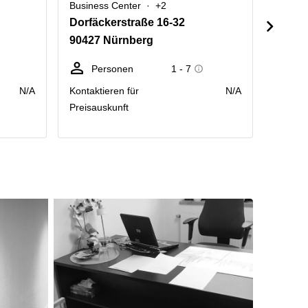
Business Center
+2
Busine
Dorfäckerstraße 16-32
Sulzb
90427 Nürnberg
90489
Personen
1 - 7
Sc
N/A
Kontaktieren für
N/A
Preis p
Preisauskunft
Räumlic
Monat