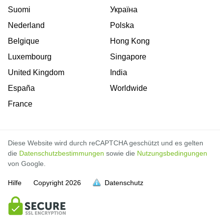
Suomi
Україна
Nederland
Polska
Belgique
Hong Kong
Luxembourg
Singapore
United Kingdom
India
España
Worldwide
France
Diese Website wird durch reCAPTCHA geschützt und es gelten
die
Datenschutzbestimmungen
sowie die
Nutzungsbedingungen
von Google.
Hilfe
Copyright
2026
Datenschutz
voll
voll
voll
voll
voll
voll
voll
voll
voll
voll