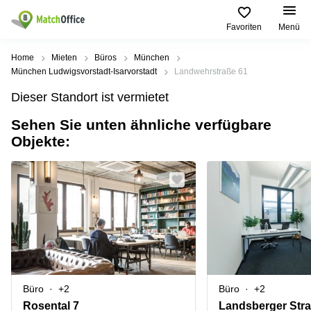
Favoriten
Menü
Mieten / Vermieten
Home
Mieten
Büros
München
München Ludwigsvorstadt-Isarvorstadt
Landwehrstraße 61
Hilfe
Produktseiten
Beliebte
Beliebte
Dieser Standort ist vermietet
Städte
Suchanfragen
Büro
Sehen Sie unten ähnliche verfügbare
Über uns
mieten
Büro
Regus
Objekte:
mieten
Dortmund
Business
München
Ellipson
Büro vermieten
center
Geschäftsadresse
Ruhrallee
Coworking
Hamburg
9
Preis
Space
Dortmund
Geschäftsadresse
Seminarraum
mieten
Office Club
Log-in
Düsseldorf
Ballindamm
Virtuelles
3
Büro
Geschäftsadresse
Stuttgart
Rahel-
Büro
+2
Büro
+2
Hirsch-
Büro
Straße
Rosental 7
Landsberger Str