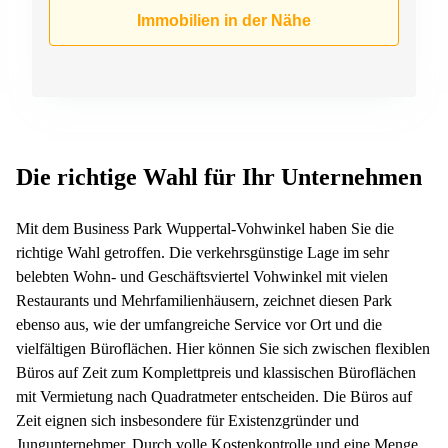
Büro
2 Berlin
Immobilien in der Nähe
mieten
Regus
Berlin
Mitte
Frankfurter
Str. 720-
Büro
726 Köln
mieten
Dortmund
Hohenstaufenring
62 Köln
Tagungsraum
Die richtige Wahl für Ihr Unternehmen
München
Erna-
Scheffler-
Büro
Str. 1A
Mit dem Business Park Wuppertal-Vohwinkel haben Sie die
Mannheim
Köln
richtige Wahl getroffen. Die verkehrsgünstige Lage im sehr
mieten
belebten Wohn- und Geschäftsviertel Vohwinkel mit vielen
Hohenzollernring
Büro
57 Koln
Restaurants und Mehrfamilienhäusern, zeichnet diesen Park
mieten
ebenso aus, wie der umfangreiche Service vor Ort und die
Nürnberg
Ludwig-
Erhard-
vielfältigen Büroflächen. Hier können Sie sich zwischen flexiblen
Meetingraum
Straße 18
Büros auf Zeit zum Komplettpreis und klassischen Büroflächen
Berlin
Hamburg
mit Vermietung nach Quadratmeter entscheiden. Die Büros auf
Coworking
Zeit eignen sich insbesondere für Existenzgründer und
Köln
Jungunternehmer. Durch volle Kostenkontrolle und eine Menge