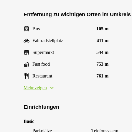
Entfernung zu wichtigen Orten im Umkreis
Bus
105 m
Fahrradstellplatz
411 m
Supermarkt
544 m
Fast food
753 m
Restaurant
761 m
Mehr zeigen
Einrichtungen
Basic
Parkplätze
Telefonsystem