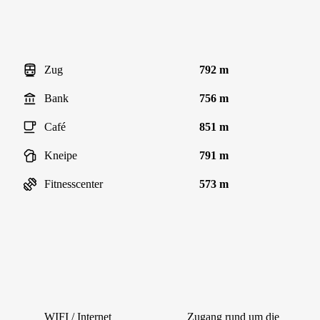
Zug
792 m
Bank
756 m
Café
851 m
Kneipe
791 m
Fitnesscenter
573 m
WIFI / Internet
Zugang rund um die