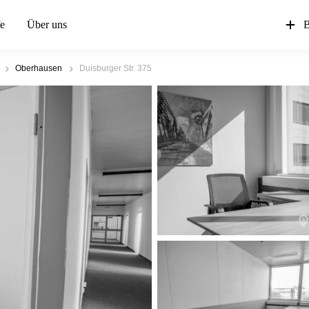
fe
Über uns
B
Oberhausen
Duisburger Str. 375