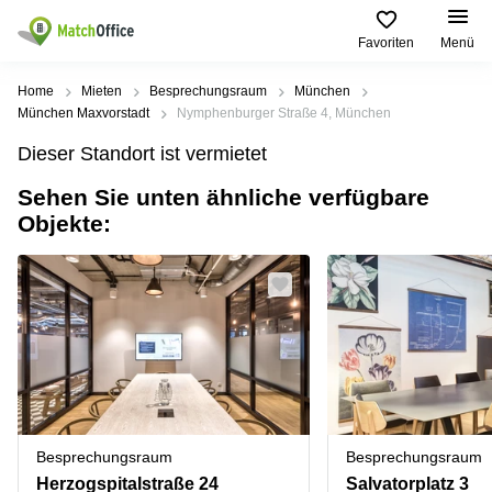
Favoriten
Menü
Mieten / Vermieten
Home
Mieten
Besprechungsraum
München
München Maxvorstadt
Nymphenburger Straße 4, München
Hilfe
Produktseiten
Beliebte
Beliebte
Dieser Standort ist vermietet
Städte
Suchanfragen
Büro
Sehen Sie unten ähnliche verfügbare
Über uns
mieten
Büro
Regus
Objekte:
mieten
Dortmund
Business
München
Ellipson
Büro vermieten
center
Geschäftsadresse
Ruhrallee
Coworking
Hamburg
9
Preis
Space
Dortmund
Geschäftsadresse
Seminarraum
mieten
Office Club
Log-in
Düsseldorf
Ballindamm
Virtuelles
3
Büro
Geschäftsadresse
Stuttgart
Rahel-
Besprechungsraum
Besprechungsraum
Hirsch-
Büro
Straße
Herzogspitalstraße 24
Salvatorplatz 3