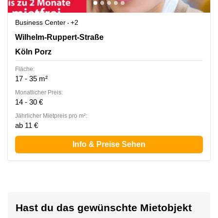
Business Center
+2
Wilhelm-Ruppert-Strasse 38, Köln Porz
Wilhelm-Ruppert-Straße
Köln Porz
Fläche:
17 - 35 m²
Monatlicher Preis:
14 - 30 €
Jährlicher Mietpreis pro m²:
ab 11 €
Info & Preise Sehen
Hast du das gewünschte Mietobjekt