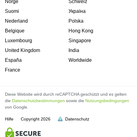
Norge
Schweiz
Suomi
Україна
Nederland
Polska
Belgique
Hong Kong
Luxembourg
Singapore
United Kingdom
India
España
Worldwide
France
Diese Website wird durch reCAPTCHA geschützt und es gelten
die
Datenschutzbestimmungen
sowie die
Nutzungsbedingungen
von Google.
Hilfe
Copyright
2026
Datenschutz
voll
voll
voll
voll
voll
voll
voll
voll
voll
voll