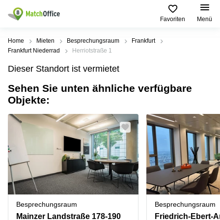
Beschreibung
Fakten & Einrichtungen
Lage
Favoriten
Menü
Mieten / Vermieten
Home
Mieten
Besprechungsraum
Frankfurt
Frankfurt Niederrad
Herriotstraße 1
Hilfe
Produktseiten
Beliebte
Beliebte
Dieser Standort ist vermietet
Städte
Suchanfragen
Büro
Sehen Sie unten ähnliche verfügbare
Über uns
mieten
Büro
Regus
Objekte:
mieten
Dortmund
Business
München
Ellipson
Büro vermieten
center
Geschäftsadresse
Ruhrallee
Coworking
Hamburg
9
Preis
Space
Dortmund
Geschäftsadresse
Seminarraum
mieten
Office Club
Log-in
Düsseldorf
Ballindamm
Virtuelles
3
Büro
Geschäftsadresse
Stuttgart
Rahel-
Besprechungsraum
Besprechungsraum
Hirsch-
Büro
Straße
Mainzer Landstraße 178-190
Friedrich-Ebert-A