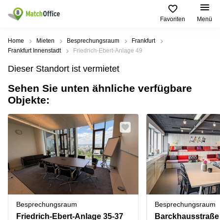
Favoriten
Menü
Mieten / Vermieten
Home
Mieten
Besprechungsraum
Frankfurt
Frankfurt Innenstadt
Friedrich-Ebert-Anlage 49
Hilfe
Produktseiten
Beliebte
Beliebte
Dieser Standort ist vermietet
Städte
Suchanfragen
Büro
Sehen Sie unten ähnliche verfügbare
Über uns
mieten
Büro
Regus
Objekte:
mieten
Dortmund
Business
München
Ellipson
Büro vermieten
center
Geschäftsadresse
Ruhrallee
Coworking
Hamburg
9
Preis
Space
Dortmund
Geschäftsadresse
Seminarraum
mieten
Office Club
Log-in
Düsseldorf
Ballindamm
Virtuelles
3
Büro
Geschäftsadresse
Stuttgart
Rahel-
Besprechungsraum
Besprechungsraum
Hirsch-
Büro
Straße
Friedrich-Ebert-Anlage 35-37
Barckhausstraße