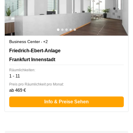
Business Center
+2
Friedrich-Ebert-Anlage 49, Frankfurt Innenstadt
Friedrich-Ebert-Anlage
Frankfurt Innenstadt
Räumlichkeiten:
1 - 11
Preis pro Räumlichkeit pro Monat:
ab 469 €
Info & Preise Sehen