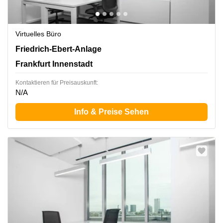
Virtuelles Büro
Friedrich-Ebert-Anlage 49, Frankfurt Innenstadt
Friedrich-Ebert-Anlage
Frankfurt Innenstadt
Kontaktieren für Preisauskunft:
N/A
Info & Preise Sehen