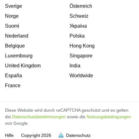
Sverige
Österreich
Norge
Schweiz
Suomi
Україна
Nederland
Polska
Belgique
Hong Kong
Luxembourg
Singapore
United Kingdom
India
España
Worldwide
France
Diese Website wird durch reCAPTCHA geschützt und es gelten
die
Datenschutzbestimmungen
sowie die
Nutzungsbedingungen
von Google.
Hilfe
Copyright
2026
Datenschutz
voll
voll
voll
voll
voll
voll
voll
voll
voll
voll