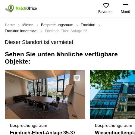
Favoriten
Menü
Mieten / Vermieten
Home
Mieten
Besprechungsraum
Frankfurt
Frankfurt Innenstadt
Friedrich-Ebert-Anlage 36
Hilfe
Produktseiten
Beliebte
Beliebte
Dieser Standort ist vermietet
Städte
Suchanfragen
Büro
Sehen Sie unten ähnliche verfügbare
Über uns
mieten
Büro
Regus
Objekte:
mieten
Dortmund
Business
München
Ellipson
Büro vermieten
center
Geschäftsadresse
Ruhrallee
Coworking
Hamburg
9
Preis
Space
Dortmund
Geschäftsadresse
Seminarraum
mieten
Office Club
Log-in
Düsseldorf
Ballindamm
Virtuelles
3
Büro
Geschäftsadresse
Stuttgart
Rahel-
Besprechungsraum
Besprechungsraum
Hirsch-
Büro
Straße
Friedrich-Ebert-Anlage 35-37
Wiesenhuettenpla