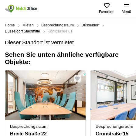
Favoriten
Menü
Mieten / Vermieten
Home
Mieten
Besprechungsraum
Düsseldorf
Düsseldorf Stadtmitte
Königsallee 61
Hilfe
Produktseiten
Beliebte
Beliebte
Dieser Standort ist vermietet
Städte
Suchanfragen
Büro
Sehen Sie unten ähnliche verfügbare
Über uns
mieten
Büro
Regus
Objekte:
mieten
Dortmund
Business
München
Ellipson
Büro vermieten
center
Geschäftsadresse
Ruhrallee
Coworking
Hamburg
9
Preis
Space
Dortmund
Geschäftsadresse
Seminarraum
mieten
Office Club
Log-in
Düsseldorf
Ballindamm
Virtuelles
3
Büro
Geschäftsadresse
Stuttgart
Rahel-
Besprechungsraum
Besprechungsraum
Hirsch-
Büro
Straße
Breite Straße 22
Grünstraße 15