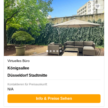
Virtuelles Büro
Königsallee 61, Düsseldorf Stadtmitte
Königsallee
Düsseldorf Stadtmitte
Kontaktieren für Preisauskunft:
N/A
Info & Preise Sehen