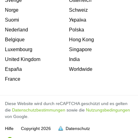
Sverige
Österreich
Norge
Schweiz
Suomi
Україна
Nederland
Polska
Belgique
Hong Kong
Luxembourg
Singapore
United Kingdom
India
España
Worldwide
France
Diese Website wird durch reCAPTCHA geschützt und es gelten
die
Datenschutzbestimmungen
sowie die
Nutzungsbedingungen
von Google.
Hilfe
Copyright
2026
Datenschutz
voll
voll
voll
voll
voll
voll
voll
voll
voll
voll
voll