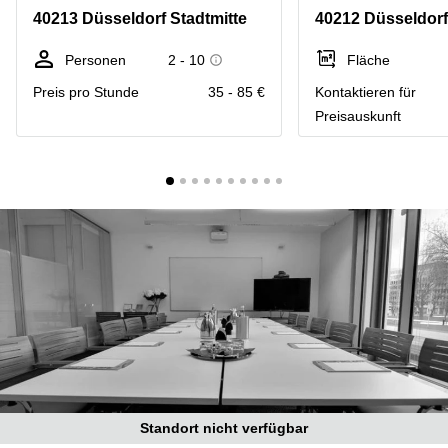
mieten
10
40213 Düsseldorf Stadtmitte
40212 Düsseldorf 
Düsseldorf
Berlin
Büro
Kienberger
Personen
2 - 10
Fläche
mieten
Allee 4
Preis pro Stunde
35 - 85 €
Kontaktieren für
Köln
Berlin
Schönefeld
Preisauskunft
Büro
mieten
Bahnhofstrasse
Essen
8 Hannover
Büro
Speditionstraße
mieten
21 Regus
Hannover
Düsseldorf
Seminarraum
Arcus
Düsseldorf
Park
Torgauer
Büro
Str.
mieten
Neuss
Mainzer
Landstraße
Büro
69
mieten
Frankfurt
Hamburg
Standort nicht verfügbar
Europaplatz