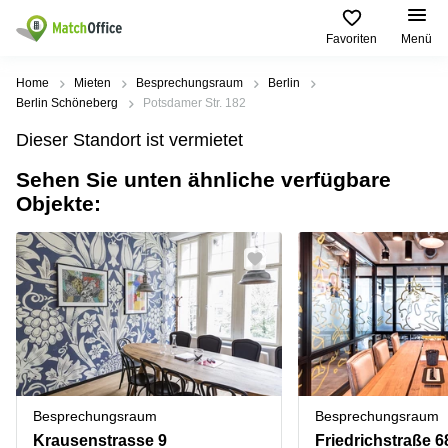
Favoriten
Menü
Mieten / Vermieten
Home
Mieten
Besprechungsraum
Berlin
Berlin Schöneberg
Potsdamer Str. 182
Hilfe
Produktseiten
Beliebte
Beliebte
Dieser Standort ist vermietet
Städte
Suchanfragen
Büro
Sehen Sie unten ähnliche verfügbare
Über uns
mieten
Büro
Regus
Objekte:
mieten
Dortmund
Business
München
Ellipson
Büro vermieten
center
Geschäftsadresse
Ruhrallee
Coworking
Hamburg
9
Preis
Space
Dortmund
Geschäftsadresse
Seminarraum
mieten
Office Club
Log-in
Düsseldorf
Ballindamm
Virtuelles
3
Büro
Geschäftsadresse
Stuttgart
Rahel-
Besprechungsraum
Besprechungsraum
Hirsch-
Büro
Straße
Krausenstrasse 9
Friedrichstraße 6